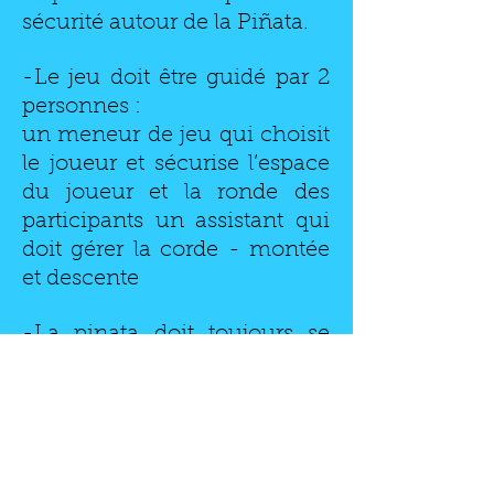
sécurité autour de la Piñata.
-Le jeu doit être guidé par 2
personnes :
un meneur de jeu qui choisit
le joueur et sécurise l’espace
du joueur et la ronde des
participants un assistant qui
doit gérer la corde - montée
et descente
-La pinata doit toujours se
positionner bien au-dessus
des têtes des invités et c’est
toujours une seule personne
à la fois qui tente de la casser.