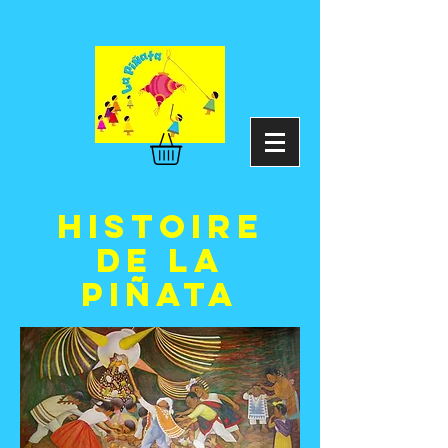
histoire
de la
pi
Ñ
ata